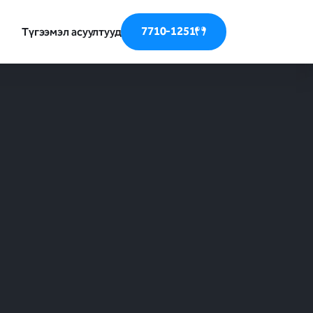
7710-1251
Түгээмэл асуултууд