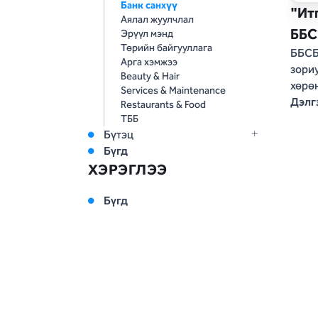
Банк санхүү
"Ит
Аялал жуулчлал
ББС
Эрүүл мэнд
Төрийн байгууллага
ББСБ
Арга хэмжээ
зори
Beauty & Hair
хөрө
Services & Maintenance
бүтэ
Дэлг
Restaurants & Food
мэрг
ТББ
тани
Бүтэц
хэрэ
Бүгд
төрү
ХЭРЭГЛЭЭ
вебса
удир
Бүгд
хатан
өөри
онцл
ашиг