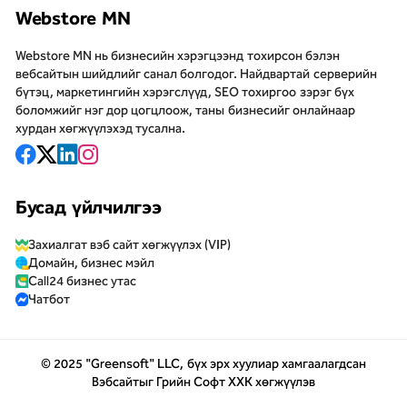
Webstore MN
Webstore MN нь бизнесийн хэрэгцээнд тохирсон бэлэн
вебсайтын шийдлийг санал болгодог. Найдвартай серверийн
бүтэц, маркетингийн хэрэгслүүд, SEO тохиргоо зэрэг бүх
боломжийг нэг дор цогцлоож, таны бизнесийг онлайнаар
хурдан хөгжүүлэхэд тусална.
Бусад үйлчилгээ
Захиалгат вэб сайт хөгжүүлэх (VIP)
Домайн, бизнес мэйл
Call24 бизнес утас
Чатбот
© 2025 "Greensoft" LLC, бүх эрх хуулиар хамгаалагдсан
Вэбсайт
ыг
Грийн Софт ХХК
хөгжүүлэв