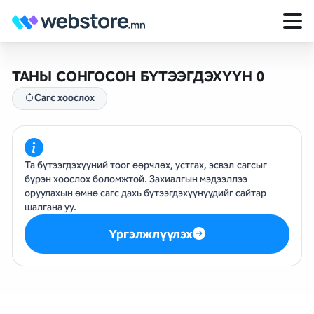
ТАНЫ СОНГОСОН БҮТЭЭГДЭХҮҮН 0
Сагс хоослох
Та бүтээгдэхүүний тоог өөрчлөх, устгах, эсвэл сагсыг
бүрэн хоослох боломжтой. Захиалгын мэдээллээ
оруулахын өмнө сагс дахь бүтээгдэхүүнүүдийг сайтар
шалгана уу.
Үргэлжлүүлэх