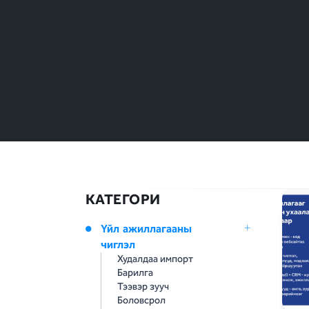
КАТЕГОРИ
Үйл ажиллагааны
чиглэл
Худалдаа импорт
Барилга
Тээвэр зууч
Боловсрол