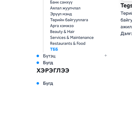
Банк санхүү
Teg
Аялал жуулчлал
Төри
Эрүүл мэнд
байг
Төрийн байгууллага
Арга хэмжээ
ажил
Beauty & Hair
тани
Дэлг
Services & Maintenance
зориу
Restaurants & Food
олон
ТББ
Tegsh
Бүтэц
хөтө
Бүгд
мэдэ
ХЭРЭГЛЭЭ
холб
хэсг
Бүгд
хару