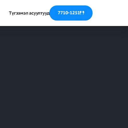
7710-1251
Түгээмэл асуултууд