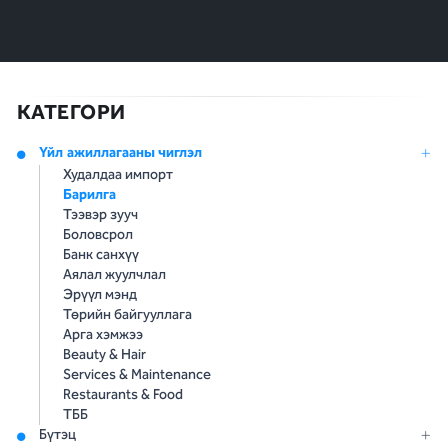
КАТЕГОРИ
Үйл ажиллагааны чиглэл
Худалдаа импорт
Барилга
Тээвэр зууч
Боловсрол
Банк санхүү
Аялал жуулчлал
Эрүүл мэнд
Төрийн байгууллага
Арга хэмжээ
Beauty & Hair
Services & Maintenance
Restaurants & Food
ТББ
Бүтэц