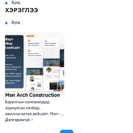
Бүгд
ХЭРЭГЛЭЭ
Бүгд
Mon Arch Construction
Барилгын компаниудад
зориулсан хялбар,
ажиллагаатай вебсайт. Mon-
Arch Construction загвар нь
Дэлгэрэнгүй
танай төслүүдийг
харилцагчдад илүү