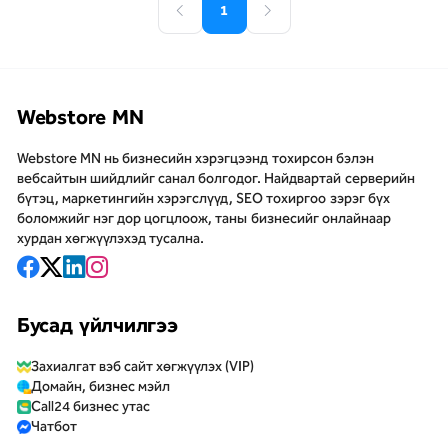
1
ойлгомжтой, мэргэжлийн
түвшинд танилцуулах
боломжийг бүрдүүлнэ.
Webstore MN
Webstore MN нь бизнесийн хэрэгцээнд тохирсон бэлэн
вебсайтын шийдлийг санал болгодог. Найдвартай серверийн
бүтэц, маркетингийн хэрэгслүүд, SEO тохиргоо зэрэг бүх
боломжийг нэг дор цогцлоож, таны бизнесийг онлайнаар
хурдан хөгжүүлэхэд тусална.
Бусад үйлчилгээ
Захиалгат вэб сайт хөгжүүлэх (VIP)
Домайн, бизнес мэйл
Call24 бизнес утас
Чатбот