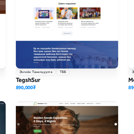
Энгийн Танилцуулга
ТББ
Э
TegshSur
M
890,000₮
89