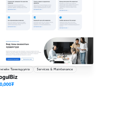
нгийн Танилцуулга
Services & Maintenance
ogulBiz
0,000₮