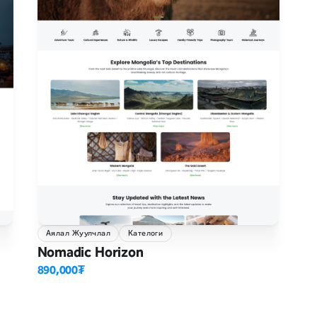
Аялал Жуулчлал
Кателоги
Nomadic Horizon
890,000₮