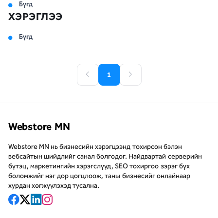
Бүгд
ХЭРЭГЛЭЭ
Бүгд
1
Webstore MN
Webstore MN нь бизнесийн хэрэгцээнд тохирсон бэлэн
вебсайтын шийдлийг санал болгодог. Найдвартай серверийн
бүтэц, маркетингийн хэрэгслүүд, SEO тохиргоо зэрэг бүх
боломжийг нэг дор цогцлоож, таны бизнесийг онлайнаар
хурдан хөгжүүлэхэд тусална.