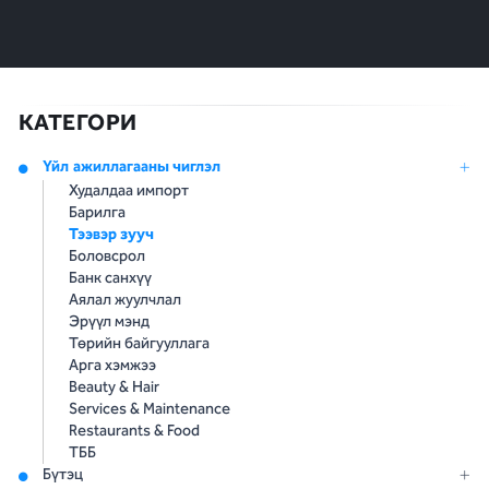
КАТЕГОРИ
Үйл ажиллагааны чиглэл
Худалдаа импорт
Барилга
Тээвэр зууч
Боловсрол
Банк санхүү
Аялал жуулчлал
Эрүүл мэнд
Төрийн байгууллага
Арга хэмжээ
Beauty & Hair
Services & Maintenance
Restaurants & Food
ТББ
Бүтэц