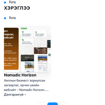
Бүгд
ХЭРЭГЛЭЭ
Бүгд
Nomadic Horizon
Аяллын бизнест зориулсан
загварлаг, орчин үеийн
вебсайт – Nomadic Horizon.
Хөтөлбөрөө танилцуулж,
Дэлгэрэнгүй
үйлчлүүлэгчтэй холбогдож,
бизнесээ онлайнаар