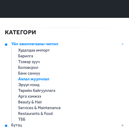
КАТЕГОРИ
Үйл ажиллагааны чиглэл
Худалдаа импорт
Барилга
Тээвэр зууч
Боловсрол
Банк санхүү
Аялал жуулчлал
Эрүүл мэнд
Төрийн байгууллага
Арга хэмжээ
Beauty & Hair
Services & Maintenance
Restaurants & Food
ТББ
Бүтэц