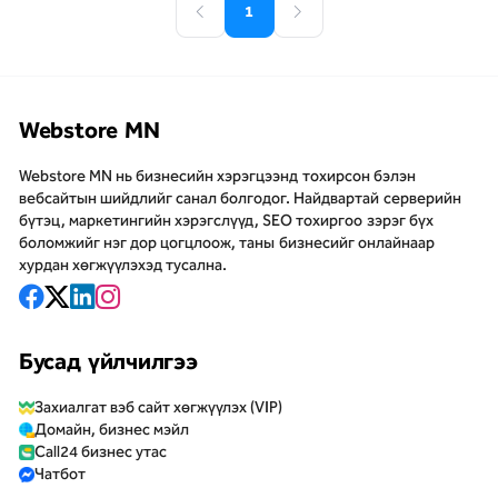
1
хөгжүүлээрэй
Webstore MN
Webstore MN нь бизнесийн хэрэгцээнд тохирсон бэлэн
вебсайтын шийдлийг санал болгодог. Найдвартай серверийн
бүтэц, маркетингийн хэрэгслүүд, SEO тохиргоо зэрэг бүх
боломжийг нэг дор цогцлоож, таны бизнесийг онлайнаар
хурдан хөгжүүлэхэд тусална.
Бусад үйлчилгээ
Захиалгат вэб сайт хөгжүүлэх (VIP)
Домайн, бизнес мэйл
Call24 бизнес утас
Чатбот